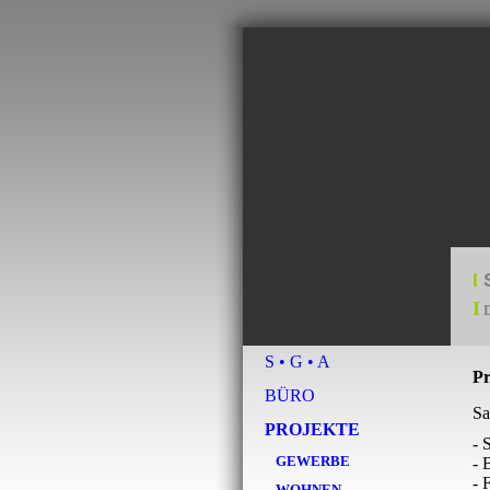
I
I
D
S • G • A
Pr
BÜRO
Sa
PROJEKTE
- 
GEWERBE
- 
- 
WOHNEN