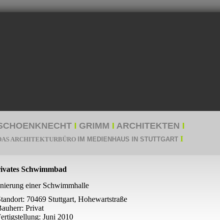
SCHOENKNECHT
I
GRIMM
I
ARCHITEKTEN
I
I
AS ARCHITEKTURBÜRO
I
M MEDIENHAUS IN STUTTGART
ivates Schwimmbad
nierung einer Schwimmhalle
Standort: 70469 Stuttgart, Hohewartstraße
Bauherr: Privat
Fertigstellung: Juni 2010