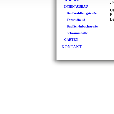
- 
INNENAUSBAU
Un
Bad Waldburgstraße
En
Ba
Tonstudio u3
Bad Schönbuchstraße
Schwimmhalle
GARTEN
KONTAKT