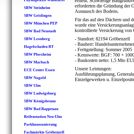
erstellt. Schwierige Baugrundv
erforderten die Gründung der
SBW Steinheim
Austausch des Bodens.
SBW Geislingen
Für das auf den Dächern und d
SBW München PEP
wurde eine Versickerungsanlage
kontrollierte Versickerung von
SBW Bad Neustadt
- Standort: 82194 Gröbenzell
SBW Leonberg
- Bauherr: Handelsunternehme
Hagelschaden RT
- Fertigstellung: Sommer 2005
SBW Pforzheim
- Kennwerte: BGF: 700 + 1000
- Baukosten netto: 1,5 Mio E
SBW Marbach
Unsere Leistungen:
ECE Center Essen
Ausführungsplanung, Generalu
SBW Nagold
Einzelgewerken u. Einzelposit
SBW Ulm
SBW Ludwigsburg
SBW Königsbrunn
SBW Bad Rappenau
Reifenstation Neu-Ulm
Parkhaussanierung
Fachmärkte Gröbenzell