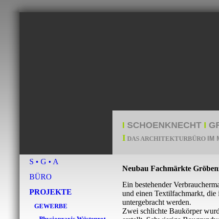
I
SCHOENKNECHT
I
G
I
DAS ARCHITEKTURBÜRO
I
M 
S • G • A
Neubau Fachmärkte Gröbenz
BÜRO
Ein bestehender Verbraucherma
PROJEKTE
und einen Textilfachmarkt, di
untergebracht werden.
GEWERBE
Zwei schlichte Baukörper wurd
Physiopraxis Wüstenrot