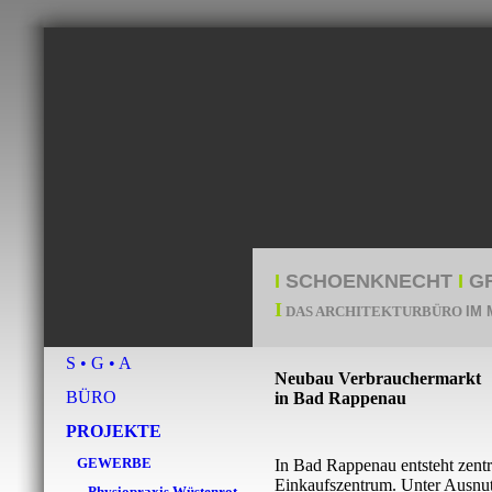
I
SCHOENKNECHT
I
G
I
DAS ARCHITEKTURBÜRO
I
M 
S • G • A
Neubau Verbrauchermarkt
BÜRO
in Bad Rappenau
PROJEKTE
GEWERBE
In Bad Rappenau entsteht zent
Einkaufszentrum. Unter Ausn
Physiopraxis Wüstenrot