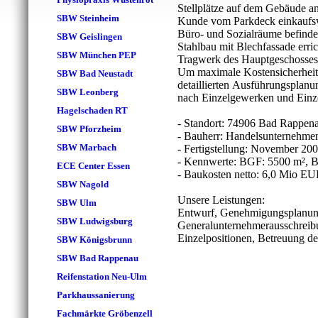
Stellplätze auf dem Gebäude an
SBW Steinheim
Kunde vom Parkdeck einkaufsw
Büro- und Sozialräume befinden
SBW Geislingen
Stahlbau mit Blechfassade erri
SBW München PEP
Tragwerk des Hauptgeschosses wi
Um maximale Kostensicherheit 
SBW Bad Neustadt
detaillierten Ausführungsplan
SBW Leonberg
nach Einzelgewerken und Einzel
Hagelschaden RT
- Standort: 74906 Bad Rappen
SBW Pforzheim
- Bauherr: Handelsunternehme
SBW Marbach
- Fertigstellung: November 20
- Kennwerte: BGF: 5500 m², B
ECE Center Essen
- Baukosten netto: 6,0 Mio E
SBW Nagold
Unsere Leistungen:
SBW Ulm
Entwurf, Genehmigungsplanun
SBW Ludwigsburg
Generalunternehmerausschreib
Einzelpositionen, Betreuung d
SBW Königsbrunn
SBW Bad Rappenau
Reifenstation Neu-Ulm
Parkhaussanierung
Fachmärkte Gröbenzell