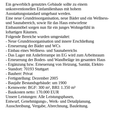
Ein gewerblich genutztes Gebäude sollte zu einem
unkonventionellen Einfamilienhaus mit hohem
Ausstattungsstandard umgebaut werden.
Eine neue Grundrissorganisation, neue Bäder und ein Wellness-
und Saunabereich, sowie für das Haus entworfene
Einbaumöbel sorgen nun für ein junges Wohngefühl in
loftartigen Räumen.
Folgende Bereiche wurden umgestaltet:
- Neue Grundrissorganisation und innere Erschließung
- Erneuerung der Bäder und WCs
- Einbau eines Wellness- und Saunabereichs
- Das Lager mit Anlieferrampe im EG wird zum Arbeitsraum
- Erneuerung der Boden- und Wandbeläge im gesamten Haus
- Ergänzung bzw. Erneuerung von Heizung, Sanitär, Elektro
- Standort: 70193 Stuttgart
- Bauherr: Privat
- Fertigstellung: Dezember 2005
- Baujahr Bestandsgebäude: um 1900
- Kennwerte: BGF: 300 m², BRI: 1.350 m³
- Baukosten netto: 170.000 EUR
Unsere Leistungen: Alle Leistungsphasen,
Entwurf, Genehmigungs-, Werk- und Detailplanung,
Ausschreibung, Vergabe, Abrechnung, Bauleitung.